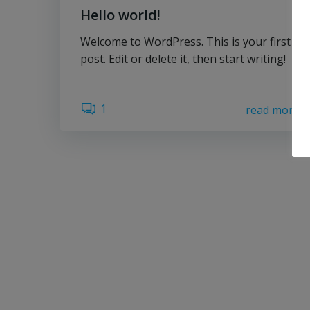
Hello world!
Welcome to WordPress. This is your first
post. Edit or delete it, then start writing!
1
read more